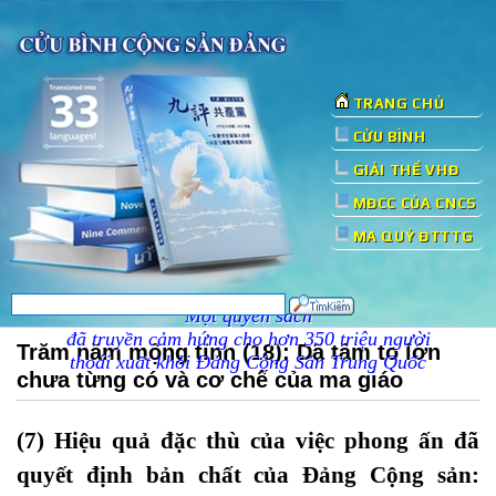
TRANG CHỦ
CỬU BÌNH
GIẢI THỂ VHĐ
MĐCC CỦA CNCS
MA QUỶ ĐTTTG
Một quyển sách
đã truyền cảm hứng cho hơn 350 triệu người
Trăm năm mộng tỉnh (18): Dã tâm to lớn
thoái xuất khỏi Đảng Cộng Sản Trung Quốc
chưa từng có và cơ chế của ma giáo
(7) Hiệu quả đặc thù của việc phong ấn đã
quyết định bản chất của Đảng Cộng sản: