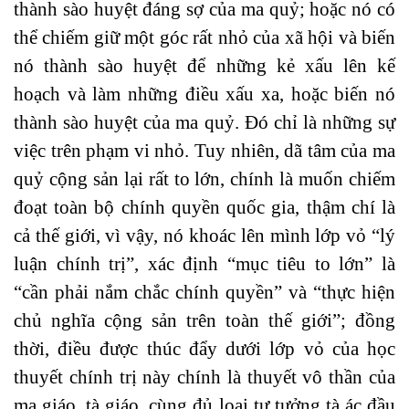
thành sào huyệt đáng sợ của ma quỷ; hoặc nó có
thể chiếm giữ một góc rất nhỏ của xã hội và biến
nó thành sào huyệt để những kẻ xấu lên kế
hoạch và làm những điều xấu xa, hoặc biến nó
thành sào huyệt của ma quỷ. Đó chỉ là những sự
việc trên phạm vi nhỏ. Tuy nhiên, dã tâm của ma
quỷ cộng sản lại rất to lớn, chính là muốn chiếm
đoạt toàn bộ chính quyền quốc gia, thậm chí là
cả thế giới, vì vậy, nó khoác lên mình lớp vỏ “lý
luận chính trị”, xác định “mục tiêu to lớn” là
“cần phải nắm chắc chính quyền” và “thực hiện
chủ nghĩa cộng sản trên toàn thế giới”; đồng
thời, điều được thúc đẩy dưới lớp vỏ của học
thuyết chính trị này chính là thuyết vô thần của
ma giáo, tà giáo, cùng đủ loại tư tưởng tà ác đầu