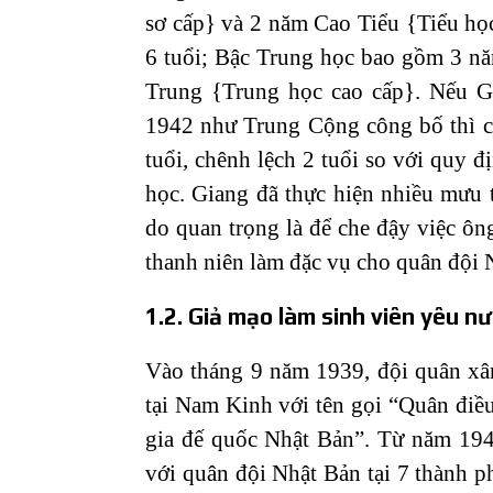
sơ cấp} và 2 năm Cao Tiểu {Tiểu học
6 tuổi; Bậc Trung học bao gồm 3 n
Trung {Trung học cao cấp}. Nếu G
1942 như Trung Cộng công bố thì có
tuổi, chênh lệch 2 tuổi so với quy đ
học. Giang đã thực hiện nhiều mưu t
do quan trọng là để che đậy việc ôn
thanh niên làm đặc vụ cho quân đội
1.2. Giả mạo làm sinh viên yêu n
Vào tháng 9 năm 1939, đội quân xâ
tại Nam Kinh với tên gọi “Quân đi
gia đế quốc Nhật Bản”. Từ năm 194
với quân đội Nhật Bản tại 7 thành