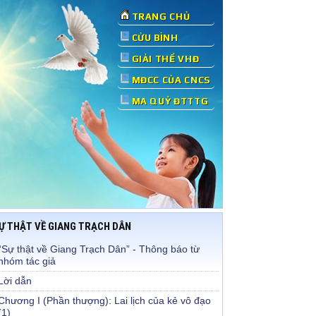
TRANG CHỦ
CỬU BÌNH
GIẢI THỂ VHĐ
MĐCC CỦA CNCS
MA QUỶ ĐTTTG
Ự THẬT VỀ GIANG TRẠCH DÂN
“Sự thật về Giang Trạch Dân” - Thông báo từ
nhóm tác giả
Lời dẫn
Chương I (Phần thượng): Lai lịch của kẻ vô đạo
(1)