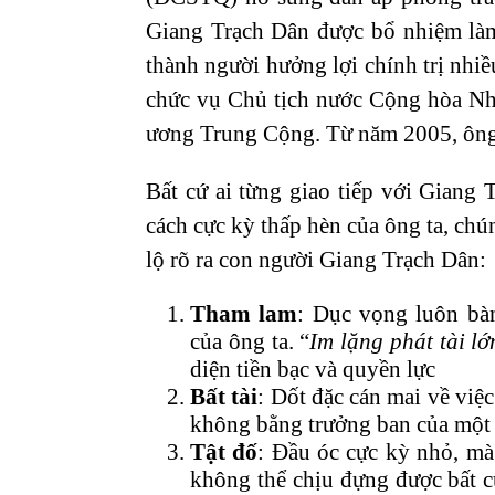
Giang Trạch Dân được bổ nhiệm là
thành người hưởng lợi chính trị nhiề
chức vụ Chủ tịch nước Cộng hòa Nh
ương Trung Cộng. Từ năm 2005, ông t
Bất cứ ai từng giao tiếp với Giang 
cách cực kỳ thấp hèn của ông ta, ch
lộ rõ ra con người Giang Trạch Dân:
Tham lam
: Dục vọng luôn bàn
của ông ta. “
Im lặng phát tài lớ
diện tiền bạc và quyền lực
Bất tài
: Dốt đặc cán mai về việ
không bằng trưởng ban của một 
Tật đố
: Đầu óc cực kỳ nhỏ, mà 
không thể chịu đựng được bất cứ