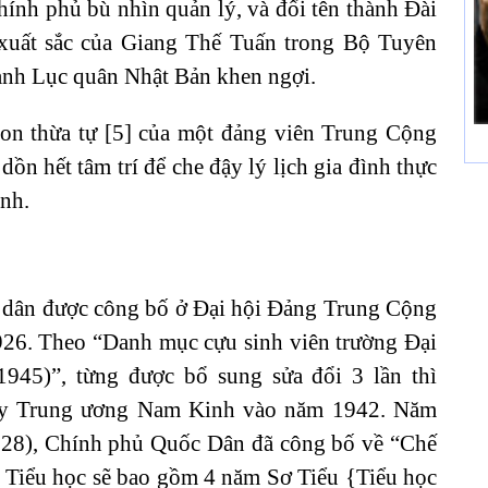
ính phủ bù nhìn quản lý, và đổi tên thành Đài
xuất sắc của Giang Thế Tuấn trong Bộ Tuyên
oanh Lục quân Nhật Bản khen ngợi.
con thừa tự [5] của một đảng viên Trung Cộng
ồn hết tâm trí để che đậy lý lịch gia đình thực
ình.
ch dân được công bố ở Đại hội Đảng Trung Cộng
1926. Theo “Danh mục cựu sinh viên trường Đại
45)”, từng được bổ sung sửa đổi 3 lần thì
ụy Trung ương Nam Kinh vào năm 1942. Năm
28), Chính phủ Quốc Dân đã công bố về “Chế
 Tiểu học sẽ bao gồm 4 năm Sơ Tiểu {Tiểu học