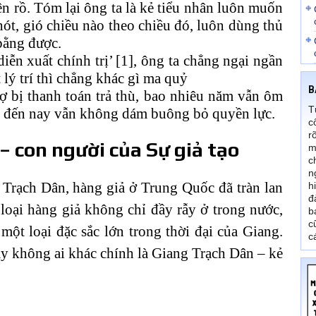
ên rồ. Tóm lại ông ta là kẻ tiểu nhân luôn muốn
 hót, gió chiều nào theo chiều đó, luôn dùng thủ
bằng được.
iễn xuất chính trị’ [1], ông ta chẳng ngại ngần
 lý trí thì chẳng khác gì ma quỷ
B
 sợ bị thanh toán trả thù, bao nhiêu năm vẫn ôm
T
, đến nay vẫn không dám buông bỏ quyền lực.
c
r
– con người của Sự giả tạo
m
c
n
Trạch Dân, hàng giả ở Trung Quốc đã tràn lan
h
đ
loại hàng giả không chỉ đầy rẫy ở trong nước,
b
c
 một loại đặc sắc lớn trong thời đại của Giang.
c
ày không ai khác chính là Giang Trạch Dân – kẻ