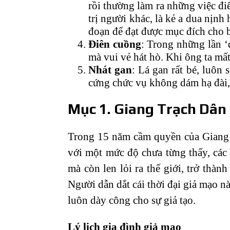
rồi thường làm ra những việc đi
trị người khác, là kẻ a dua nịnh
đoạn để đạt được mục đích cho 
Điên cuồng
: Trong những lần ‘d
mà vui vẻ hát hò. Khi ông ta mất
Nhát gan
: Lá gan rất bé, luôn
cứng chức vụ không dám hạ đài
Mục 1. Giang Trạch Dân 
Trong 15 năm cầm quyền của Giang 
với một mức độ chưa từng thấy, các 
mà còn len lỏi ra thế giới, trở thành
Người dẫn dắt cái thời đại giả mạo n
luôn dày công cho sự giả tạo.
Lý lịch gia đình giả mạo