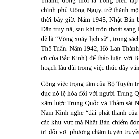
Thành, đồng thời là Tổng biên tập
chính phủ Uông Ngụy, trở thành một
thời bấy giờ. Năm 1945, Nhật Bản 
Dân truy nã, sau khi trốn thoát sang
đề là “Vòng xoáy lịch sử”, trong sá
Thế Tuấn. Năm 1942, Hồ Lan Thành 
cũ của Bắc Kinh} để thảo luận với B
hoạch lâu dài trong việc thúc đẩy vă
Công việc trọng tâm của Bộ Tuyên t
dục nô lệ hóa đối với người Trung Q
xâm lược Trung Quốc và Thảm sát N
Nam Kinh nghe “đài phát thanh của đ
các khu vực mà Nhật Bản chiếm đóng,
trí đối với phương châm tuyên truy