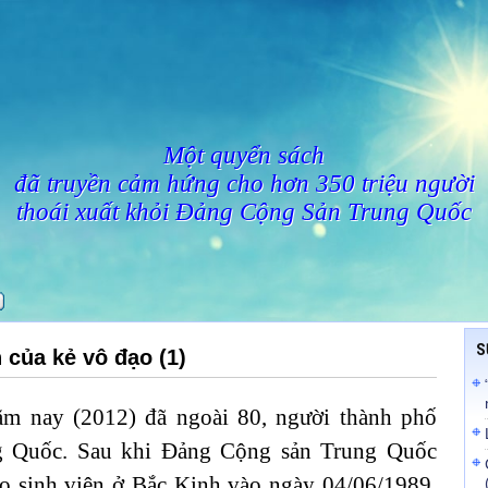
Một quyển sách
đã truyền cảm hứng cho hơn 350 triệu người
thoái xuất khỏi Đảng Cộng Sản Trung Quốc
S
 của kẻ vô đạo (1)
ăm nay (2012) đã ngoài 80, người thành phố
g Quốc. Sau khi Đảng Cộng sản Trung Quốc
 sinh viên ở Bắc Kinh vào ngày 04/06/1989,