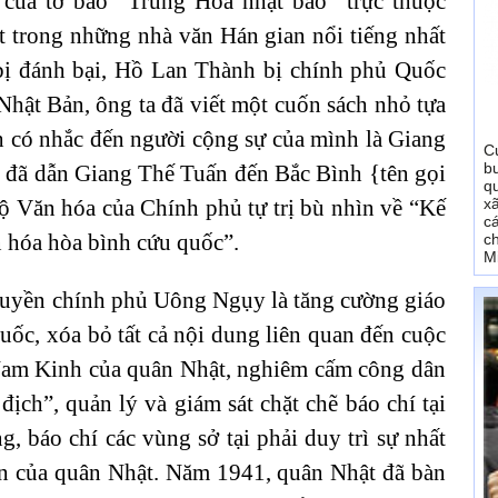
 của tờ báo “Trung Hoa nhật báo” trực thuộc
 trong những nhà văn Hán gian nổi tiếng nhất
bị đánh bại, Hồ Lan Thành bị chính phủ Quốc
 Nhật Bản, ông ta đã viết một cuốn sách nhỏ tựa
ch có nhắc đến người cộng sự của mình là Giang
C
b
đã dẫn Giang Thế Tuấn đến Bắc Bình {tên gọi
q
ộ Văn hóa của Chính phủ tự trị bù nhìn về “Kế
x
c
n hóa hòa bình cứu quốc”.
c
M
ruyền chính phủ Uông Ngụy là tăng cường giáo
uốc, xóa bỏ tất cả nội dung liên quan đến cuộc
am Kinh của quân Nhật, nghiêm cấm công dân
ịch”, quản lý và giám sát chặt chẽ báo chí tại
 báo chí các vùng sở tại phải duy trì sự nhất
ền của quân Nhật. Năm 1941, quân Nhật đã bàn