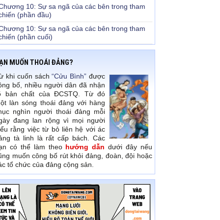
Chương 10: Sự sa ngã của các bên trong tham
chiến (phần đầu)
Chương 10: Sự sa ngã của các bên trong tham
chiến (phần cuối)
ẠN MUỐN THOÁI ĐẢNG?
ừ khi cuốn sách
“Cửu Bình”
được
ông bố, nhiều người dân đã nhận
õ bản chất của ĐCSTQ. Từ đó
ột làn sóng thoái đảng với hàng
hục nghìn người thoái đảng mỗi
gày đang lan rộng vì mọi người
iểu rằng việc từ bỏ liên hệ với ác
ảng tà linh là rất cấp bách. Các
ạn có thể làm theo
hướng dẫn
dưới đây nếu
ũng muốn công bố rút khỏi đảng, đoàn, đội hoặc
ác tổ chức của đảng cộng sản.