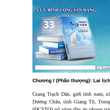
Chương I (Phần thượng): Lai lịch
Giang Trạch Dân, giới tính nam, n
Dương Châu, tỉnh Giang Tô, Trun
(ĐCSTQ) nổ súng đàn áp phong trào