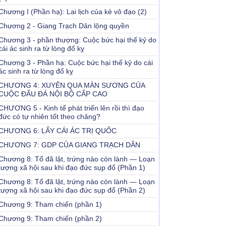
Chương I (Phần hạ): Lai lịch của kẻ vô đạo (2)
Chương 2 - Giang Trạch Dân lộng quyền
Chương 3 - phần thượng: Cuộc bức hại thế kỷ do
cái ác sinh ra từ lòng đố kỵ
Chương 3 - Phần hạ: Cuộc bức hại thế kỷ do cái
ác sinh ra từ lòng đố kỵ
CHƯƠNG 4: XUYÊN QUA MÀN SƯƠNG CỦA
CUỘC ĐẤU ĐÁ NỘI BỘ CẤP CAO
CHƯƠNG 5 - Kinh tế phát triển lên rồi thì đạo
đức có tự nhiên tốt theo chăng?
CHƯƠNG 6: LẤY CÁI ÁC TRỊ QUỐC
CHƯƠNG 7: GDP CỦA GIANG TRẠCH DÂN
Chương 8: Tổ đã lật, trứng nào còn lành — Loạn
tượng xã hội sau khi đạo đức sụp đổ (Phần 1)
Chương 8: Tổ đã lật, trứng nào còn lành — Loạn
tượng xã hội sau khi đạo đức sụp đổ (Phần 2)
Chương 9: Tham chiến (phần 1)
Chương 9: Tham chiến (phần 2)