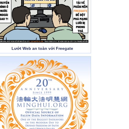
Lướt Web an toàn với Freegate