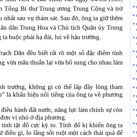
m Tổng Bí thư Trung ương Trung Cộng và trở
u nhất sau vụ thảm sát. Sau đó, ông ta giữ thêm
ân dân Trung Hoa và Chủ tịch Quân ủy Trung
a buộc phải hạ đài, lui về hậu trường.
Trạch Dân đều biết rất rõ một số đặc điểm tính
úng vừa mâu thuẫn lại vừa bổ sung cho nhau làm
h trướng, không gì có thể lấp đầy lòng tham
n
” là khẩu hiệu nổi tiếng của ông ta về phương
c điều hành đất nước, năng lực làm chính sự còn
đơn vị nhỏ ở địa phương.
tính tật đố cực kỳ to. Tính đố kị khiến ông ta
 điều gì, lo lắng sốt ruột một cách thái quá để