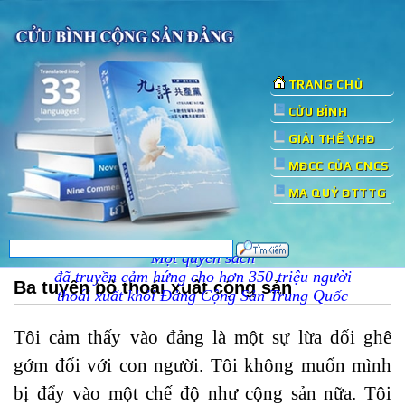
TRANG CHỦ
CỬU BÌNH
GIẢI THỂ VHĐ
MĐCC CỦA CNCS
MA QUỶ ĐTTTG
Một quyển sách
đã truyền cảm hứng cho hơn 350 triệu người
Ba tuyên bố thoái xuất cộng sản
thoái xuất khỏi Đảng Cộng Sản Trung Quốc
Tôi cảm thấy vào đảng là một sự lừa dối ghê
gớm đối với con người. Tôi không muốn mình
bị đẩy vào một chế độ như cộng sản nữa. Tôi