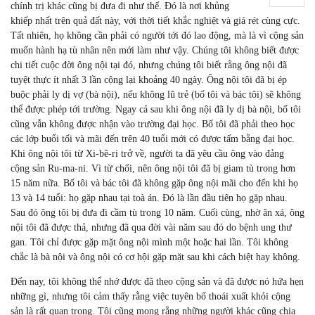
chính trị khác cũng bị đưa đi như thế. Đó là nơi khủng
khiếp nhất trên quả đất này, với thời tiết khắc nghiệt và giá rét cùng cực.
Tất nhiên, họ không cần phải có người tới đó lao động, mà là vì cộng sản
muốn hành hạ tù nhân nên mới làm như vậy. Chúng tôi không biết được
chi tiết cuộc đời ông nội tại đó, nhưng chúng tôi biết rằng ông nội đã
tuyệt thực ít nhất 3 lần cộng lại khoảng 40 ngày. Ông nội tôi đã bị ép
buộc phải ly dị vợ (bà nội), nếu không lũ trẻ (bố tôi và bác tôi) sẽ không
thể được phép tới trường. Ngay cả sau khi ông nội đã ly dị bà nội, bố tôi
cũng vẫn không được nhận vào trường đại học. Bố tôi đã phải theo học
các lớp buổi tối và mãi đến trên 40 tuổi mới có được tấm bằng đại học.
Khi ông nội tôi từ Xi-bê-ri trở về, người ta đã yêu cầu ông vào đảng
cộng sản Ru-ma-ni. Vì từ chối, nên ông nội tôi đã bị giam tù trong hơn
15 năm nữa. Bố tôi và bác tôi đã không gặp ông nội mãi cho đến khi họ
13 và 14 tuổi: họ gặp nhau tại toà án. Đó là lần đầu tiên họ gặp nhau.
Sau đó ông tôi bị đưa đi cầm tù trong 10 năm. Cuối cùng, nhờ ân xá, ông
nội tôi đã được thả, nhưng đã qua đời vài năm sau đó do bệnh ung thư
gan. Tôi chỉ được gặp mặt ông nội mình một hoặc hai lần. Tôi không
chắc là bà nội và ông nội có cơ hội gặp mặt sau khi cách biệt hay không.
Đến nay, tôi không thể nhớ được đã theo cộng sản và đã được nó hứa hẹn
những gì, nhưng tôi cảm thấy rằng việc tuyên bố thoái xuất khỏi cộng
sản là rất quan trọng. Tôi cũng mong rằng những người khác cũng chia