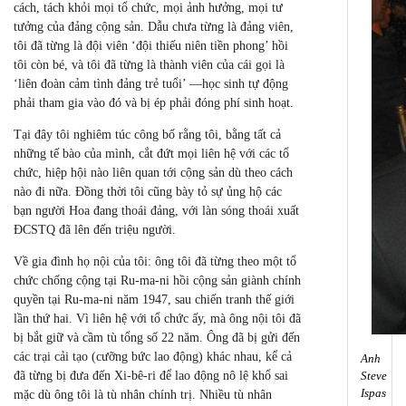
cách, tách khỏi mọi tổ chức, mọi ảnh hưởng, mọi tư
tưởng của đảng cộng sản. Dẫu chưa từng là đảng viên,
tôi đã từng là đội viên ‘đội thiếu niên tiền phong’ hồi
tôi còn bé, và tôi đã từng là thành viên của cái gọi là
‘liên đoàn cảm tình đảng trẻ tuổi’ —học sinh tự động
phải tham gia vào đó và bị ép phải đóng phí sinh hoạt.
Tại đây tôi nghiêm túc công bố rằng tôi, bằng tất cả
những tế bào của mình, cắt đứt mọi liên hệ với các tổ
chức, hiệp hội nào liên quan tới cộng sản dù theo cách
nào đi nữa. Đồng thời tôi cũng bày tỏ sự ủng hộ các
bạn người Hoa đang thoái đảng, với làn sóng thoái xuất
ĐCSTQ đã lên đến triệu người.
Về gia đình họ nội của tôi: ông tôi đã từng theo một tổ
chức chống cộng tại Ru-ma-ni hồi cộng sản giành chính
quyền tại Ru-ma-ni năm 1947, sau chiến tranh thế giới
lần thứ hai. Vì liên hệ với tổ chức ấy, mà ông nội tôi đã
bị bắt giữ và cầm tù tổng số 22 năm. Ông đã bị gửi đến
các trại cải tạo (cưỡng bức lao động) khác nhau, kể cả
Anh
đã từng bị đưa đến Xi-bê-ri để lao động nô lệ khổ sai
Steve
Ispas
mặc dù ông tôi là tù nhân chính trị. Nhiều tù nhân