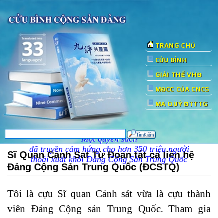
TRANG CHỦ
CỬU BÌNH
GIẢI THỂ VHĐ
MĐCC CỦA CNCS
MA QUỶ ĐTTTG
Một quyển sách
đã truyền cảm hứng cho hơn 350 triệu người
Sĩ Quan Cảnh Sát Từ Đoạn tất cả liên hệ
thoái xuất khỏi Đảng Cộng Sản Trung Quốc
Đảng Cộng Sản Trung Quốc (ĐCSTQ)
Tôi là cựu Sĩ quan Cảnh sát vừa là cựu thành
viên Đảng Cộng sản Trung Quốc. Tham gia