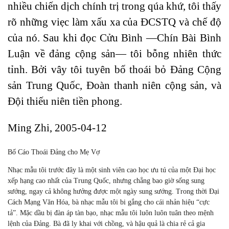
nhiều chiến dịch chính trị trong qúa khứ, tôi thấy
rõ những viẹc làm xấu xa của ĐCSTQ và chế độ
của nó. Sau khi đọc Cửu Bình —Chín Bài Bình
Luận về đảng cộng sản— tôi bỗng nhiên thức
tỉnh. Bởi vây tôi tuyên bố thoái bỏ Đảng Cộng
sản Trung Quốc, Đoàn thanh niên cộng sản, và
Đội thiếu niên tiền phong.
Ming Zhi, 2005-04-12
Bố Cáo Thoái Đảng cho Mẹ Vợ
Nhạc mẫu tôi trước đây là một sinh viên cao học ưu tú của một Đại học
xếp hạng cao nhất của Trung Quốc, nhưng chẳng bao giờ sống sung
sướng, ngay cả không hưởng được một ngày sung sướng. Trong thời Đại
Cách Mạng Văn Hóa, bà nhạc mẫu tôi bi gắng cho cái nhản hiệu “cực
tả”. Mặc dầu bị đàn áp tàn bạo, nhạc mẫu tôi luôn luôn tuân theo mệnh
lệnh của Đảng. Bà đã ly khai với chồng, và hậu quả là chia rẻ cả gia