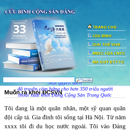
TRANG CHỦ
CỬU BÌNH
GIẢI THỂ VHĐ
MĐCC CỦA CNCS
MA QUỶ ĐTTTG
Một quyển sách
đã truyền cảm hứng cho hơn 350 triệu người
Muốn ra khỏi ĐCSVN
thoái xuất khỏi Đảng Cộng Sản Trung Quốc
Tôi đang là một quân nhân, một sỹ quan quân
đội cấp tá. Gia đình tôi sống tại Hà Nội. Từ năm
xxxx tôi đi du học nước ngoài. Tôi vào Đảng