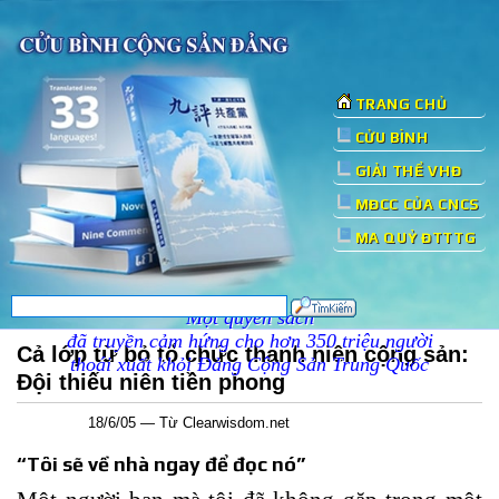
TRANG CHỦ
CỬU BÌNH
GIẢI THỂ VHĐ
MĐCC CỦA CNCS
MA QUỶ ĐTTTG
Một quyển sách
đã truyền cảm hứng cho hơn 350 triệu người
Cả lớp từ bỏ tổ chức thanh niên cộng sản:
thoái xuất khỏi Đảng Cộng Sản Trung Quốc
Đội thiếu niên tiền phong
18/6/05 — Từ Clearwisdom.net
“Tôi sẽ về nhà ngay để đọc nó”