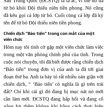
Sản Trung Quốc (ĐCSTQ) là tà ác, vì thế nó đã
từ bỏ khỏi Đội thiếu niên tiền phong. Nó cũng
đã kêu gọi cả lớp từ bỏ. Cuối cùng cả lớp đã ký
tên để từ bỏ Đội thiếu niên tiền phong.
Chiến dịch “Bảo tiến” trong con mắt của một
viên chức
Hôm nay tôi tình cờ gặp một viên chức làm việc
trong một văn phòng chính phủ của tỉnh. Trong
cuộc nói chuyện, tôi đã biết được rằng chiến dịch
“Bảo tiến” trong đơn vị của anh ta đã tới giai
đoạn thứ ba. Anh ta bày tỏ rất nhiều oán giận với
chiến dịch, “ ‘Bảo tiến’ có nghĩa là gì trên trái
đất? Chỉ khi cái gì đó đang bị mục nát nó mới
cần làm mới. ĐCSTQ đang hấp hối và đang cố
gắng hít thêm không khí bằng cách thực hiện