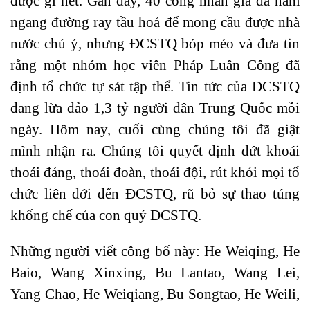
được gì hết. Gần đây, 40 công nhân già đã nằm
ngang đường ray tầu hoả để mong cầu được nhà
nước chú ý, nhưng ĐCSTQ bóp méo và đưa tin
rằng một nhóm học viên Pháp Luân Công đã
định tổ chức tự sát tập thể. Tin tức của ĐCSTQ
đang lừa đảo 1,3 tỷ người dân Trung Quốc mỗi
ngày. Hôm nay, cuối cùng chúng tôi đã giật
mình nhận ra. Chúng tôi quyết định dứt khoái
thoái đảng, thoái đoàn, thoái đội, rút khỏi mọi tổ
chức liên đới đến ĐCSTQ, rũ bỏ sự thao túng
khống chế của con quỷ ĐCSTQ.
Những người viết công bố này: He Weiqing, He
Baio, Wang Xinxing, Bu Lantao, Wang Lei,
Yang Chao, He Weiqiang, Bu Songtao, He Weili,