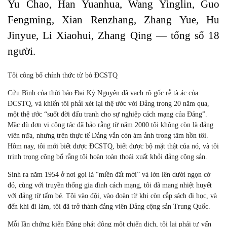
Yu Chao, Han Yuanhua, Wang Yinglin, Guo
Fengming, Xian Renzhang, Zhang Yue, Hu
Jinyue, Li Xiaohui, Zhang Qing — tổng số 18
người.
Tôi công bố chính thức từ bỏ ĐCSTQ
Cửu Bình của thời báo Đại Kỷ Nguyên đã vạch rõ gốc rễ tà ác của
ĐCSTQ, và khiến tôi phải xét lại thệ ước với Đảng trong 20 năm qua,
một thệ ước “suốt đời đấu tranh cho sự nghiệp cách mạng của Đảng”.
Mặc dù đơn vị công tác đã bảo rằng từ năm 2000 tôi không còn là đảng
viên nữa, nhưng trên thực tế Đảng vẫn còn ám ảnh trong tâm hồn tôi.
Hôm nay, tôi mới biết được ĐCSTQ, biết được bộ mặt thật của nó, và tôi
trịnh trọng công bố rằng tôi hoàn toàn thoái xuất khỏi đảng cộng sản.
Sinh ra năm 1954 ở nơi gọi là “miền đất mới” và lớn lên dưới ngọn cờ
đỏ, cùng với truyền thống gia đình cách mạng, tôi đã mang nhiệt huyết
với đảng từ tấm bé. Tôi vào đội, vào đoàn từ khi còn cắp sách đi học, và
đến khi đi làm, tôi đã trở thành đảng viên Đảng cộng sản Trung Quốc.
Mỗi lần chứng kiến Đảng phát động một chiến dịch, tôi lại phải tự vấn