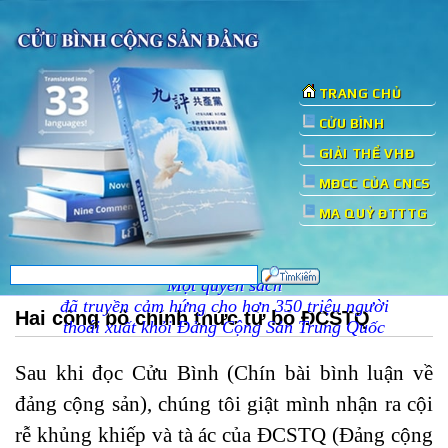
TRANG CHỦ
CỬU BÌNH
GIẢI THỂ VHĐ
MĐCC CỦA CNCS
MA QUỶ ĐTTTG
Một quyển sách
đã truyền cảm hứng cho hơn 350 triệu người
Hai công bố chính thức từ bỏ ĐCSTQ
thoái xuất khỏi Đảng Cộng Sản Trung Quốc
Sau khi đọc Cửu Bình (Chín bài bình luận về
đảng cộng sản), chúng tôi giật mình nhận ra cội
rễ khủng khiếp và tà ác của ĐCSTQ (Đảng cộng