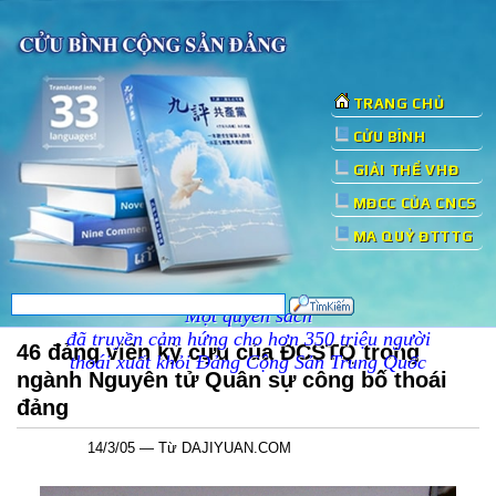
TRANG CHỦ
CỬU BÌNH
GIẢI THỂ VHĐ
MĐCC CỦA CNCS
MA QUỶ ĐTTTG
Một quyển sách
đã truyền cảm hứng cho hơn 350 triệu người
46 đảng viên kỳ cựu của ĐCSTQ trong
thoái xuất khỏi Đảng Cộng Sản Trung Quốc
ngành Nguyên tử Quân sự công bố thoái
đảng
14/3/05 — Từ DAJIYUAN.COM