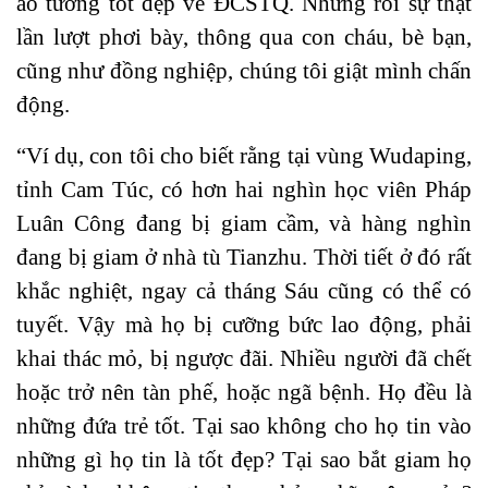
ảo tưởng tốt đẹp về ĐCSTQ. Nhưng rồi sự thật
lần lượt phơi bày, thông qua con cháu, bè bạn,
cũng như đồng nghiệp, chúng tôi giật mình chấn
động.
“Ví dụ, con tôi cho biết rằng tại vùng Wudaping,
tỉnh Cam Túc, có hơn hai nghìn học viên Pháp
Luân Công đang bị giam cầm, và hàng nghìn
đang bị giam ở nhà tù Tianzhu. Thời tiết ở đó rất
khắc nghiệt, ngay cả tháng Sáu cũng có thể có
tuyết. Vậy mà họ bị cưỡng bức lao động, phải
khai thác mỏ, bị ngược đãi. Nhiều người đã chết
hoặc trở nên tàn phế, hoặc ngã bệnh. Họ đều là
những đứa trẻ tốt. Tại sao không cho họ tin vào
những gì họ tin là tốt đẹp? Tại sao bắt giam họ