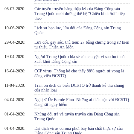
06-07-2020:
Các tuyên truyền hàng thập kỷ của Đảng Cộng sản
Trung Quốc nuôi dưỡng thế hệ “Chiến binh Sói” tiếp
theo
10-06-2020:
Lịch sử bạo lực, lừa dối của Đảng Cộng sản Trung
Quốc
29-04-2020:
Lừa dối, gây sốc, thủ tiêu: 27 bằng chứng trong sự kiện
tự thiêu Thiên An Môn
19-04-2020:
Người Trung Quốc chia sẻ câu chuyện vì sao họ thoái
xuất khỏi Đảng Cộng sản
16-04-2020:
CCP virus: Thống kê cho thấy 88% người tử vong là
đảng viên ĐCSTQ
11-04-2020:
Trận ôn dịch đã biến ĐCSTQ trở thành kẻ thù chung
của nhân loại
04-04-2020:
Nghị sĩ Úc Bernie Finn: Những ai thân cận với ĐCSTQ
đang rất nguy hiểm
01-04-2020:
Những dối trá và tuyên truyền của Đảng Cộng sản
Trung Quốc
01-04-2020:
Đại dịch virus corona phơi bày bản chất thực sự của
Đảng Cộng sản Trung Quốc