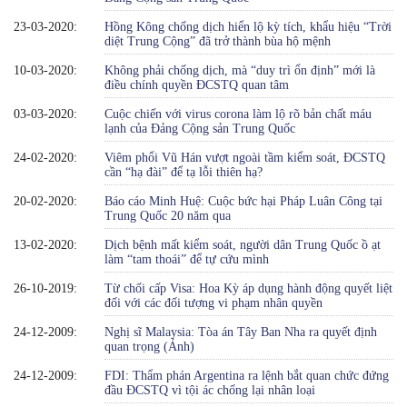
23-03-2020:
Hồng Kông chống dịch hiển lộ kỳ tích, khẩu hiệu “Trời
diệt Trung Cộng” đã trở thành bùa hộ mệnh
10-03-2020:
Không phải chống dịch, mà “duy trì ổn định” mới là
điều chính quyền ĐCSTQ quan tâm
03-03-2020:
Cuộc chiến với virus corona làm lộ rõ bản chất máu
lạnh của Đảng Cộng sản Trung Quốc
24-02-2020:
Viêm phổi Vũ Hán vượt ngoài tầm kiểm soát, ĐCSTQ
cần “hạ đài” để tạ lỗi thiên hạ?
20-02-2020:
Báo cáo Minh Huệ: Cuộc bức hại Pháp Luân Công tại
Trung Quốc 20 năm qua
13-02-2020:
Dịch bệnh mất kiểm soát, người dân Trung Quốc ồ ạt
làm “tam thoái” để tự cứu mình
26-10-2019:
Từ chối cấp Visa: Hoa Kỳ áp dụng hành động quyết liệt
đối với các đối tượng vi phạm nhân quyền
24-12-2009:
Nghị sĩ Malaysia: Tòa án Tây Ban Nha ra quyết định
quan trọng (Ảnh)
24-12-2009:
FDI: Thẩm phán Argentina ra lệnh bắt quan chức đứng
đầu ĐCSTQ vì tội ác chống lại nhân loại