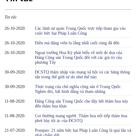
Tin tức
26-10-2020:
Các lãnh sự quán Trung Quốc trực tiếp tham gia vào
cuộc bức hại Pháp Luân Công
26-10-2020:
Điều mà đảng viên lo lắng nhất cuối cùng đã đến
26-10-2020:
Ngoại trưởng Hoa Kỳ phát biểu về mối đe dọa của
Đảng Cộng sản Trung Quốc đối với các giá trị của
phương Tây
30-09-2020:
ĐCSTQ thâm nhập vào mạng xã hội và các hãng thông
tấn trong thế giới tự do như thế nào
30-09-2020:
Thực trạng của chủ nghĩa cộng sản ở Trung Quốc:
Nghèo đói, bất bình đẳng và tham nhũng
11-08-2020:
Đảng Cộng sản Trung Quốc che đậy hết thảm họa này
đến thảm họa khác
11-08-2020:
Coi thường mạng người: Thảm họa nối tiếp thảm họa
phơi bày tội ác của ĐCSTQ
21-07-2020:
Pompeo: 21 năm bức hại Pháp Luân Công là quá lâu và
phải chấm dứt