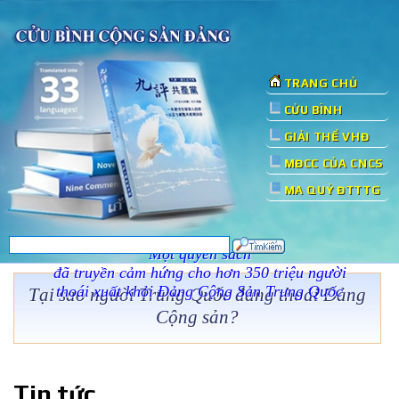
TRANG CHỦ
CỬU BÌNH
GIẢI THỂ VHĐ
MĐCC CỦA CNCS
MA QUỶ ĐTTTG
Một quyển sách
đã truyền cảm hứng cho hơn 350 triệu người
thoái xuất khỏi Đảng Cộng Sản Trung Quốc
Tại sao người Trung Quốc đang thoái Đảng
Cộng sản?
Tin tức