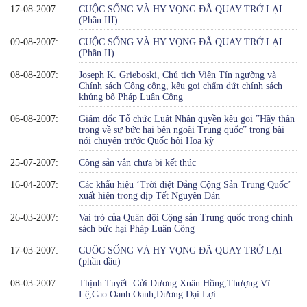
17-08-2007:
CUỘC SỐNG VÀ HY VỌNG ĐÃ QUAY TRỞ LẠI
(Phần III)
09-08-2007:
CUỘC SỐNG VÀ HY VỌNG ĐÃ QUAY TRỞ LẠI
(Phần II)
08-08-2007:
Joseph K. Grieboski, Chủ tịch Viện Tín ngưỡng và
Chính sách Công cộng, kêu gọi chấm dứt chính sách
khủng bố Pháp Luân Công
06-08-2007:
Giám đốc Tổ chức Luật Nhân quyền kêu gọi ”Hãy thận
trọng về sự bức hại bên ngoài Trung quốc” trong bài
nói chuyện trước Quốc hội Hoa kỳ
25-07-2007:
Cộng sản vẫn chưa bị kết thúc
16-04-2007:
Các khẩu hiệu ‘Trời diệt Đảng Cộng Sản Trung Quốc’
xuất hiện trong dịp Tết Nguyên Đán
26-03-2007:
Vai trò của Quân đội Cộng sản Trung quốc trong chính
sách bức hại Pháp Luân Công
17-03-2007:
CUỘC SỐNG VÀ HY VỌNG ĐÃ QUAY TRỞ LẠI
(phần đầu)
08-03-2007:
Thịnh Tuyết: Gởi Dương Xuân Hồng,Thượng Vĩ
Lệ,Cao Oanh Oanh,Dương Dại Lợi………