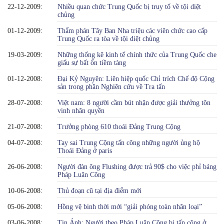
22-12-2009:
Nhiều quan chức Trung Quốc bị truy tố về tội diệt
chủng
01-12-2009:
Thẩm phán Tây Ban Nha triệu các viên chức cao cấp
Trung Quốc ra tòa về tội diệt chủng
19-03-2009:
Những thống kê kinh tế chính thức của Trung Quốc che
giấu sự bất ổn tiềm tàng
01-12-2008:
Đại Kỷ Nguyên: Liên hiệp quốc Chỉ trích Chế độ Cộng
sản trong phần Nghiên cứu về Tra tấn
28-07-2008:
Việt nam: 8 người cầm bút nhận được giải thưởng tôn
vinh nhân quyền
21-07-2008:
Trưởng phòng 610 thoái Đảng Trung Cộng
04-07-2008:
Tay sai Trung Cộng tấn công những người ủng hộ
Thoái Đảng ở paris
26-06-2008:
Người đàn ông Flushing được trả 90$ cho việc phỉ báng
Pháp Luân Công
10-06-2008:
Thủ đoạn cũ tại địa điểm mới
05-06-2008:
Hồng vệ binh thời mới “giải phóng toàn nhân loại”
03-06-2008:
Tin Ảnh: Người theo Pháp Luân Công bị tấn công ở