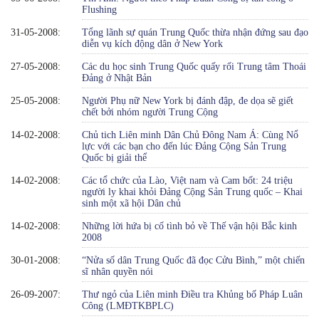
Flushing
31-05-2008:
Tổng lãnh sự quán Trung Quốc thừa nhận đứng sau đạo
diễn vụ kích động dân ở New York
27-05-2008:
Các du học sinh Trung Quốc quấy rối Trung tâm Thoái
Đảng ở Nhật Bản
25-05-2008:
Người Phụ nữ New York bị đánh đập, đe dọa sẽ giết
chết bởi nhóm người Trung Cộng
14-02-2008:
Chủ tich Liên minh Dân Chủ Đông Nam Á: Cùng Nổ
lực với các bạn cho đến lúc Đảng Cộng Sản Trung
Quốc bị giải thể
14-02-2008:
Các tổ chức của Lào, Việt nam và Cam bốt: 24 triệu
người ly khai khỏi Đảng Cộng Sản Trung quốc – Khai
sinh một xã hội Dân chủ
14-02-2008:
Những lời hứa bị cố tình bỏ về Thế vận hội Bắc kinh
2008
30-01-2008:
“Nửa số dân Trung Quốc đã đọc Cửu Bình,” một chiến
sĩ nhân quyền nói
26-09-2007:
Thư ngỏ của Liên minh Điều tra Khủng bố Pháp Luân
Công (LMĐTKBPLC)